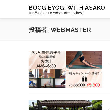
コ
BOOGIEYOGI WITH ASAKO
ン
大自然の中でヨガとボディボードを極める！
テ
ン
ツ
投稿者:
WEBMASTER
へ
ス
キ
ッ
プ