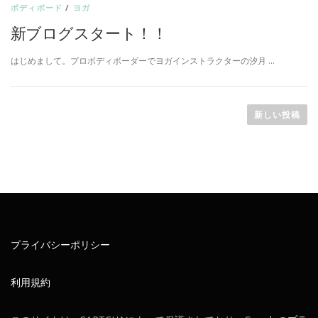
A
ボディボード
/
ヨガ
Y
新ブログスタート！！
I
はじめまして。プロボディボーダーでヨガインストラクターの汐月 …
S
投
T
稿
新しい投稿
H
ナ
ビ
E
ゲ
D
ー
シ
A
ョ
Y
ン
プライバシーポリシー
利用規約