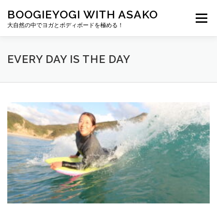
コ
BOOGIEYOGI WITH ASAKO
ン
メニュー
テ
大自然の中でヨガとボディボードを極める！
ン
ツ
へ
BOOGIEYOGI について
クラス
受講生の声
EVERY DAY IS THE DAY
ス
キ
ッ
プ
よくあるご質問
お問い合わせ
ブログ
E
V
E
R
Y
D